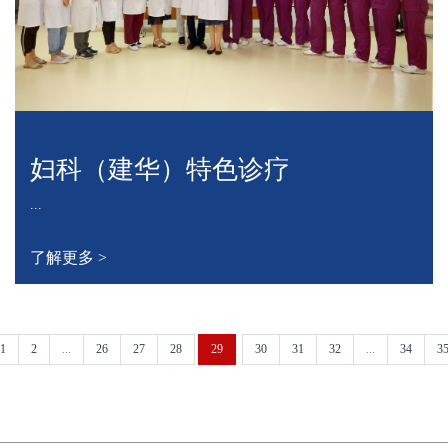
妇科（建华）特色诊疗
...
了解更多 >
1
2
...
26
27
28
29
30
31
32
...
34
3