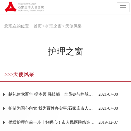
展
开
导
航
您现在的位置：
首页
>
护理之窗
>
天使风采
护理之窗
>>>天使风采
献礼建党百年 提本领 强技能：全员参与静脉穿刺大比武操作考核周正式启动
2021-07-08
护苗为国心向党 我为百姓办实事:石家庄市人民医院护理团队开展暑期防溺水急救知识宣讲活动
2021-07-08
优质护理向前一步丨好暖心！市人民医院缔造“无哭声”儿童手术室！
2019-12-07